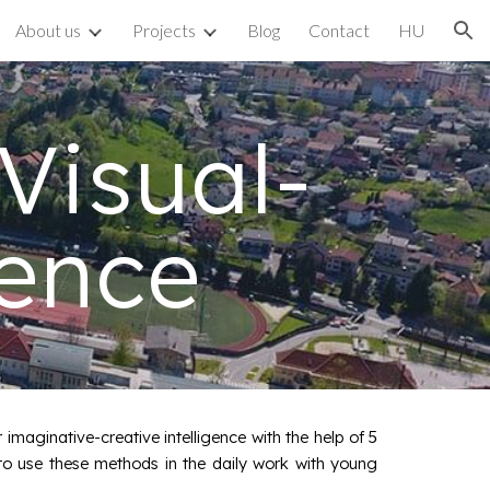
About us
Projects
Blog
Contact
HU
ion
Visual-
gence
imaginative-creative intelligence with the help of 5
 to use these methods in the daily work with young