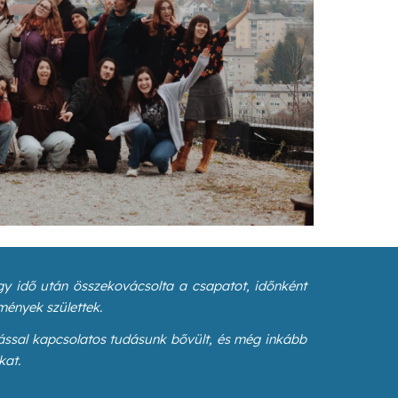
gy idő után összekovácsolta a csapatot, időnként
lmények születtek.
itással kapcsolatos tudásunk bővült, és még inkább
kat.