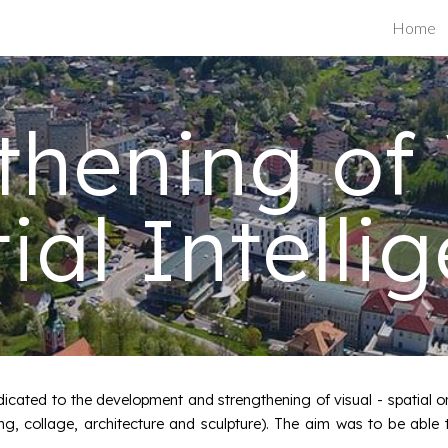
Home
ip to main content
Skip to navigat
thening of 
ial Intelli
cated to the development and strengthening of visual - spatial or 
g, collage, architecture and sculpture). The aim was to be able