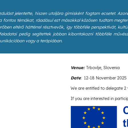
ulást jelentette, hiszen utoljára gimisként fogtam ecsetet. Az
 fontos témákat, ráadásul ezt másokkal közösen tudtam megtenni
őben eltérő háttérrel résztvevők, így többféle perspektívát, kult
ladatai pedig segítettek jobban kibontakozni többféle művész
munikációban vagy a terápiában.
Venue:
Trbovlje, Slovenia
Date
:
12
-18 November 2025
We
are entitled to delegate
2
If you are interested in partici