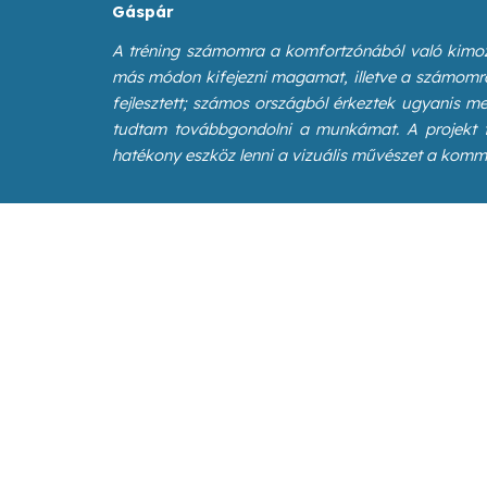
Gáspár
A tréning számomra a komfortzónából való kimozd
más módon kifejezni magamat, illetve a számomra
fejlesztett; számos országból érkeztek ugyanis mer
tudtam továbbgondolni a munkámat. A projekt fe
hatékony eszköz lenni a vizuális művészet a kom