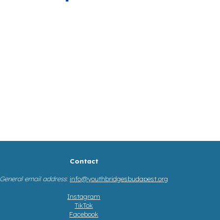
Contact
General email address
:
info@youthbridgesbudapest.org
Instagram
TikTok
Facebook