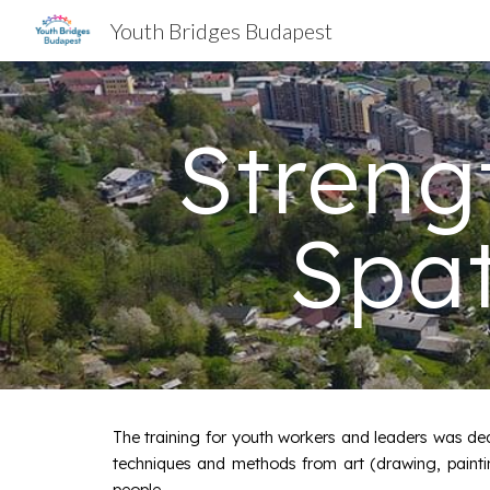
Youth Bridges Budapest
Sk
Streng
Spat
The training for youth workers and leaders was dedi
techniques and methods from art (drawing, paintin
people.