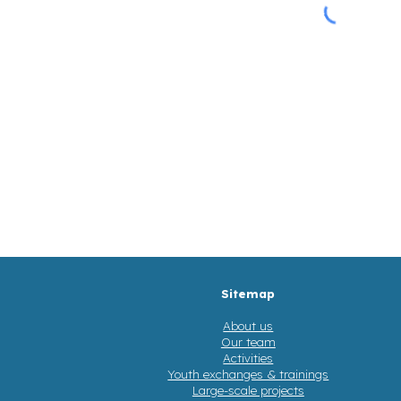
Sitemap
About us
Our team
Activities
Youth exchanges & trainings
Large-scale projects