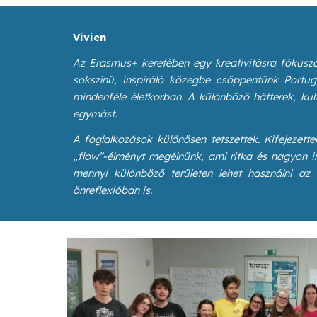
Vivien
Az Erasmus+ keretében egy kreativitásra fókuszá
sokszínű, inspiráló közegbe csöppentünk Portugá
mindenféle életkorban. A különböző hátterek, ku
egymást.
A foglalkozások különösen tetszettek. Kifejezett
„flow”-élményt megélnünk, ami ritka és nagyon ins
mennyi különböző területen lehet használni az
önreflexióban is.