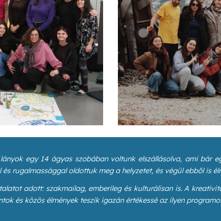
, lányok egy 14 ágyas szobában voltunk elszállásolva, ami bár e
el és rugalmassággal oldottuk meg a helyzetet, és végül ebből is é
latot adott: szakmailag, emberileg és kulturálisan is. A kreativ
ok és közös élmények teszik igazán értékessé az ilyen programo