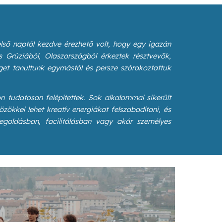
lső naptól kezdve érezhető volt, hogy egy igazán
s Grúziából, Olaszországból érkeztek résztvevők,
get tanultunk egymástól és persze szórakoztattuk
n tudatosan felépítettek. Sok alkalommal sikerült
zökkel lehet kreatív energiákat felszabadítani, és
egoldásban, facilitálásban vagy akár személyes