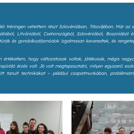
ló tréningen vehettem részt Szlovéniában, Trbovljéban. Már az e
liából, Litvániából, Csehországból, Szlovéniából, Boszniából é
ltúrák és gondolkodásmódok izgalmasan keveredtek, és rengete
en értékeltem, hogy változatosak voltak, játékosak, mégis nagyo
piráló érzés volt. Jó volt megtapasztalni, milyen egyszerű eszkö
 itt tanult technikákat – például csapatmunkában, problémam