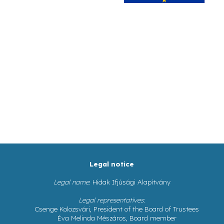
Legal notice
Legal name
: Hidak Ifjúsági Alapítvány
Legal representatives
:
Csenge Kolozsvári, President of the Board of Trustees
Éva Melinda Mészáros, Board member